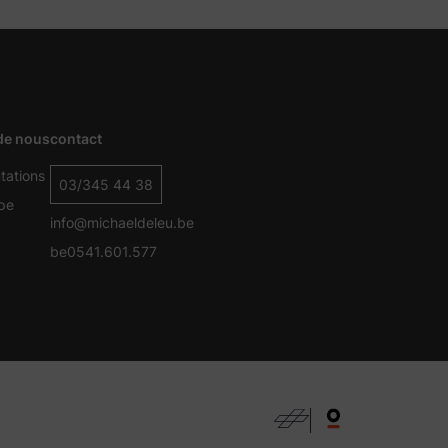
de nous
contact
tations
03/345 44 38
pe
info@michaeldeleu.be
be0541.601.577