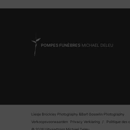
POMPES FUNÈBRES
MICHAEL DELEU
Liesje Brockley Photography &
Bart Gosselin Photography
Verkoopsvoorwaarden
Privacy Verklaring
Politique des 
© 2026 Uitvaartzorg Michael Deleu