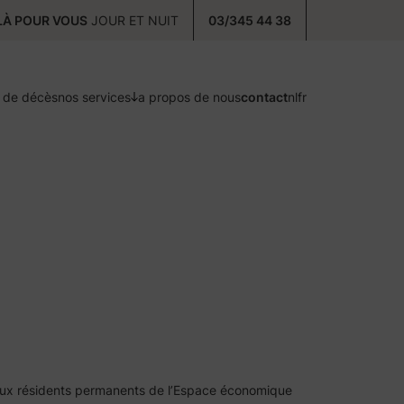
À POUR VOUS
JOUR ET NUIT
03/345 44 38
s de décès
nos services
a propos de nous
contact
nl
fr
précaution
prenez soin de vous
postcure
et aux résidents permanents de l’Espace économique