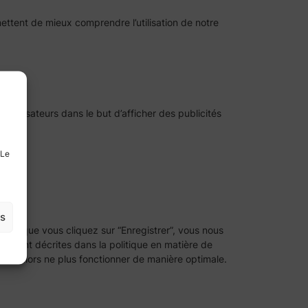
mettent de mieux comprendre l’utilisation de notre
’utilisateurs dans le but d’afficher des publicités
 Le
es
. Lorsque vous cliquez sur “Enregistrer”, vous nous
qui sont décrites dans la politique en matière de
rrait alors ne plus fonctionner de manière optimale.