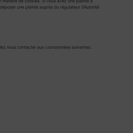
 matière de cookies. Si vous avez une plainte à
déposer une plainte auprès du régulateur (l’Autorité
illez nous contacter aux coordonnées suivantes: