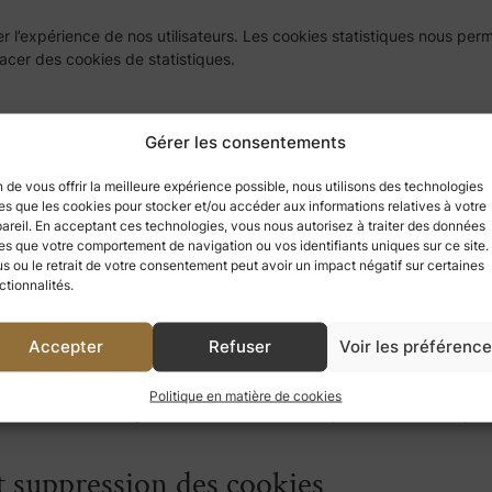
er l’expérience de nos utilisateurs. Les cookies statistiques nous per
cer des cookies de statistiques.
age
Gérer les consentements
 toute autre forme de stockage local utilisés pour créer des profils d
n de vous offrir la meilleure expérience possible, nous utilisons des technologies
ites à des fins de marketing similaires.
les que les cookies pour stocker et/ou accéder aux informations relatives à votre
areil. En acceptant ces technologies, vous nous autorisez à traiter des données
ivi, nous vous demandons votre consentement pour les placer.
les que votre comportement de navigation ou vos identifiants uniques sur ce site.
us ou le retrait de votre consentement peut avoir un impact négatif sur certaines
ctionnalités.
Accepter
Refuser
Voir les préférenc
 fois, nous affichons une fenêtre contextuelle expliquant les cookies
 plug-ins que vous avez sélectionnées dans la fenêtre contextuelle et 
Politique en matière de cookies
okies via votre navigateur, mais veuillez noter que notre site web pou
et suppression des cookies