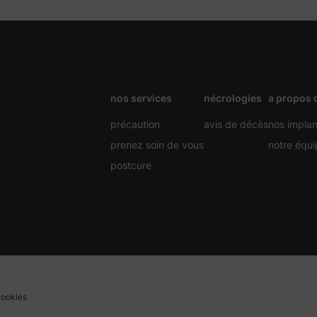
nos services
nécrologies
a propos 
précaution
avis de décès
nos implan
prenez soin de vous
notre équi
postcure
cookies