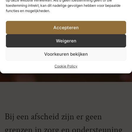
op deze website verwerken. Als u geen toestemming geeft of uw
we nooit verliezen.
Alles wat we
toestemming intrekt, kan dit nadelige gevolgen hebben voor bepaalde
functies en mogelijkheden.
diep liefhebben, wordt een deel
Accepteren
van ons.
Weigeren
Helen Keller
Voorkeuren bekijken
Cookie Policy
Bij een afscheid zijn er geen
grenzen in zorg en ondersteuning