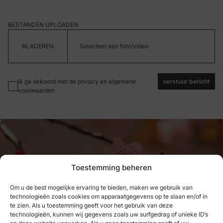
BESTANDEN UPLOADEN
Selecteer een foto/video
Ik ga akkoord met de privacy en algemene
verstuur bericht
voorwaarden
Toestemming beheren
Om u de best mogelijke ervaring te bieden, maken we gebruik van
technologieën zoals cookies om apparaatgegevens op te slaan en/of in
Wat we hebben genoten, kunnen
te zien. Als u toestemming geeft voor het gebruik van deze
technologieën, kunnen wij gegevens zoals uw surfgedrag of unieke ID’s