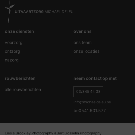
UITVAARTZORG
MICHAEL DELEU
onze diensten
over ons
voorzorg
ons team
ontzorg
onze locaties
nazorg
rouwberichten
neem contact op met
alle rouwberichten
03/345 44 38
info@michaeldeleu.be
be0541.601.577
Liesje Brockley Photography &
Bart Gosselin Photography