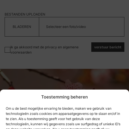
BESTANDEN UPLOADEN
Selecteer een foto/video
Ik ga akkoord met de privacy en algemene
verstuur bericht
voorwaarden
Toestemming beheren
Om u de best mogelijke ervaring te bieden, maken we gebruik van
technologieën zoals cookies om apparaatgegevens op te slaan en/of in
Wat we hebben genoten, kunnen
te zien. Als u toestemming geeft voor het gebruik van deze
technologieën, kunnen wij gegevens zoals uw surfgedrag of unieke ID’s