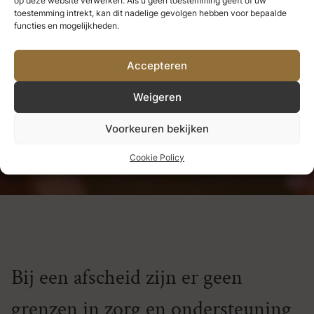
op deze website verwerken. Als u geen toestemming geeft of uw
we nooit verliezen.
Alles wat we
toestemming intrekt, kan dit nadelige gevolgen hebben voor bepaalde
functies en mogelijkheden.
diep liefhebben, wordt een deel
Accepteren
van ons.
Weigeren
Helen Keller
Voorkeuren bekijken
Cookie Policy
Bij een afscheid zijn er geen
grenzen in zorg en ondersteuning