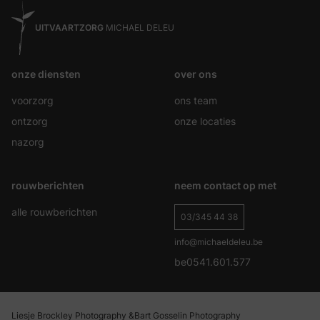
UITVAARTZORG
MICHAEL DELEU
onze diensten
over ons
voorzorg
ons team
ontzorg
onze locaties
nazorg
rouwberichten
neem contact op met
alle rouwberichten
03/345 44 38
info@michaeldeleu.be
be0541.601.577
Liesje Brockley Photography &
Bart Gosselin Photography