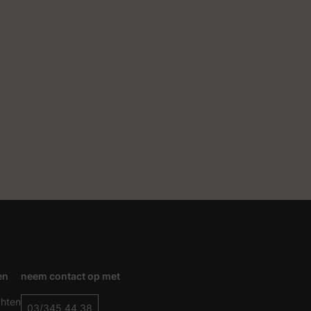
en
neem contact op met
chten
03/345 44 38