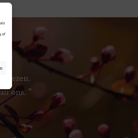
als
 of
en
rliezen.
van ons.