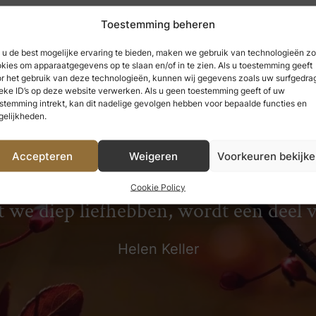
Toestemming beheren
u de best mogelijke ervaring te bieden, maken we gebruik van technologieën zo
kies om apparaatgegevens op te slaan en/of in te zien. Als u toestemming geeft
r het gebruik van deze technologieën, kunnen wij gegevens zoals uw surfgedrag
eke ID’s op deze website verwerken. Als u geen toestemming geeft of uw
stemming intrekt, kan dit nadelige gevolgen hebben voor bepaalde functies en
elijkheden.
Accepteren
Weigeren
Voorkeuren bekijk
 hebben genoten, kunnen we nooit ve
Cookie Policy
t we diep liefhebben, wordt een deel 
Helen Keller