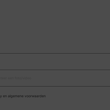
cteer een foto/video
Ik ga akkoord met de privacy en algemene voorwaarden