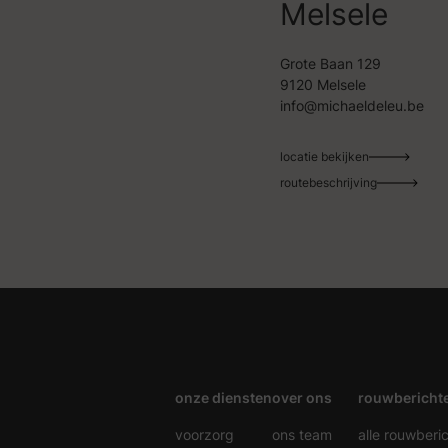
Melsele
Grote Baan 129
9120 Melsele
info@michaeldeleu.be
locatie bekijken
routebeschrijving
onze diensten
over ons
rouwbericht
voorzorg
ons team
alle rouwberi