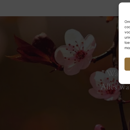
Om 
coo
voo
uni
toe
mog
Wat we
Alles wa