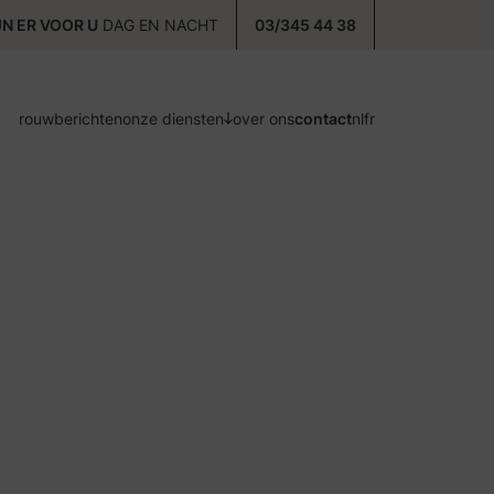
JN ER VOOR U
DAG EN NACHT
03/345 44 38
rouwberichten
onze diensten
over ons
contact
nl
fr
voorzorg
ontzorg
nazorg