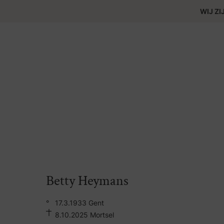
WIJ ZI
Betty Heymans
°
17.3.1933 Gent
8.10.2025 Mortsel