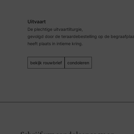
Uitvaart
De plechtige uitvaartliturgie,
gevolgd door de teraardebestelling op de begraafpla
heeft plaats in intieme kring.
bekijk rouwbrief
condoleren
Nederlands
Frans