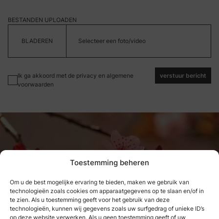
BESTANDEN UPLOADEN
Selecteer een foto/video
Ik ga akkoord met de privacy en algemene
verstuur bericht
voorwaarden
Stap
1
van
3
Toestemming beheren
WELK VOOR TYPE HAD U GEWENST?
Om u de best mogelijke ervaring te bieden, maken we gebruik van
Bloemstuk
Krans
technologieën zoals cookies om apparaatgegevens op te slaan en/of in
Wat we hebben genoten, kunnen
te zien. Als u toestemming geeft voor het gebruik van deze
technologieën, kunnen wij gegevens zoals uw surfgedrag of unieke ID’s
Koesterdoos
op deze website verwerken. Als u geen toestemming geeft of uw