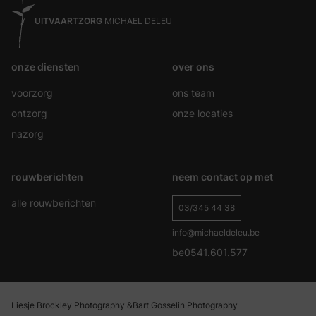
UITVAARTZORG
MICHAEL DELEU
onze diensten
over ons
voorzorg
ons team
ontzorg
onze locaties
nazorg
rouwberichten
neem contact op met
alle rouwberichten
03/345 44 38
info@michaeldeleu.be
be0541.601.577
Liesje Brockley Photography &
Bart Gosselin Photography