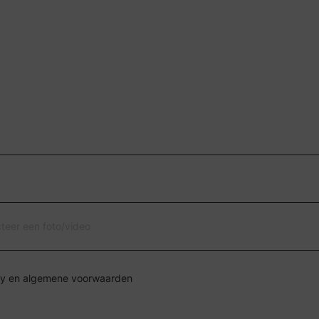
cteer een foto/video
Ik ga akkoord met de privacy en algemene voorwaarden