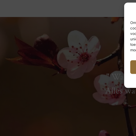
Om 
coo
voo
uni
toe
mog
Wat we
Alles wa