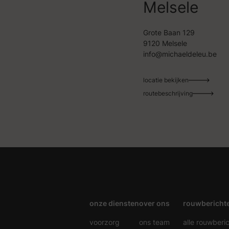
Melsele
Grote Baan 129
9120 Melsele
info@michaeldeleu.be
locatie bekijken
routebeschrijving
onze diensten
over ons
rouwbericht
voorzorg
ons team
alle rouwberi