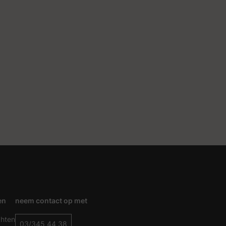
en
neem contact op met
chten
03/345 44 38