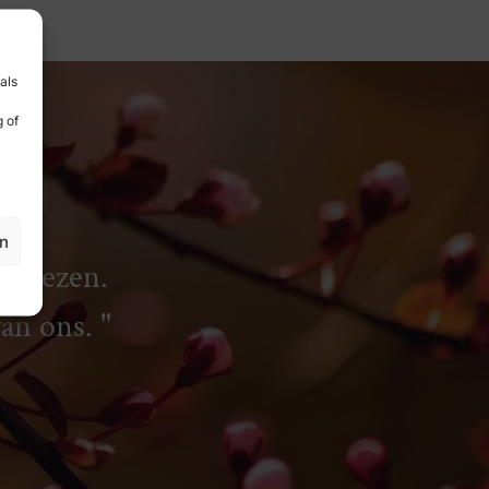
als
 of
en
rliezen.
van ons.