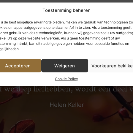
Toestemming beheren
u de best mogelijke ervaring te bieden, maken we gebruik van technologieën zo
kies om apparaatgegevens op te slaan en/of in te zien. Als u toestemming geeft
r het gebruik van deze technologieën, kunnen wij gegevens zoals uw surfgedrag
eke ID’s op deze website verwerken. Als u geen toestemming geeft of uw
stemming intrekt, kan dit nadelige gevolgen hebben voor bepaalde functies en
elijkheden.
Accepteren
Weigeren
Voorkeuren bekijk
 hebben genoten, kunnen we nooit ve
Cookie Policy
t we diep liefhebben, wordt een deel 
Helen Keller