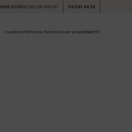
JN ER VOOR U
DAG EN NACHT
03/345 44 38
rouwberichten
onze diensten
over ons
contact
nl
fr
voorzorg
ontzorg
nazorg