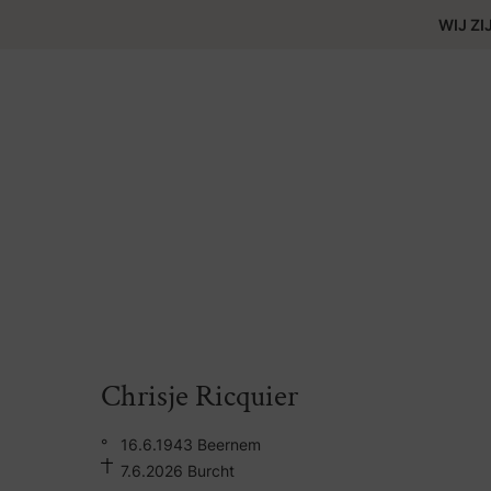
WIJ ZI
Chrisje Ricquier
°
16.6.1943 Beernem
7.6.2026 Burcht