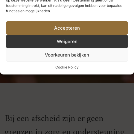
op deze website verwerken. Als u geen toestemming geeft of uw
we nooit verliezen.
Alles wat we
toestemming intrekt, kan dit nadelige gevolgen hebben voor bepaalde
functies en mogelijkheden.
diep liefhebben, wordt een deel
Accepteren
van ons.
Weigeren
Helen Keller
Voorkeuren bekijken
Cookie Policy
Bij een afscheid zijn er geen
grenzen in zorg en ondersteuning