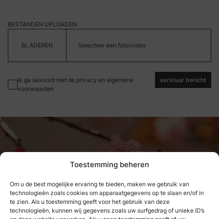
BESTANDEN UPLOADEN
Selecteer een foto/video
Ik ga akkoord met de privacy en algemene
verstuur bericht
voorwaarden
Toestemming beheren
Om u de best mogelijke ervaring te bieden, maken we gebruik van
technologieën zoals cookies om apparaatgegevens op te slaan en/of in
Wat we hebben genoten, kunnen
te zien. Als u toestemming geeft voor het gebruik van deze
technologieën, kunnen wij gegevens zoals uw surfgedrag of unieke ID’s