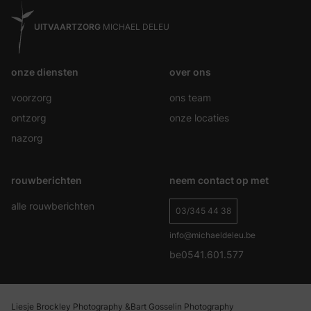
UITVAARTZORG
MICHAEL DELEU
onze diensten
over ons
voorzorg
ons team
ontzorg
onze locaties
nazorg
rouwberichten
neem contact op met
alle rouwberichten
03/345 44 38
info@michaeldeleu.be
be0541.601.577
Liesje Brockley Photography &
Bart Gosselin Photography