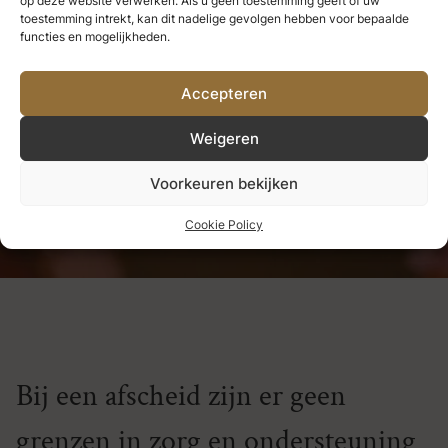
op deze website verwerken. Als u geen toestemming geeft of uw
we nooit verliezen.
Alles wat we
toestemming intrekt, kan dit nadelige gevolgen hebben voor bepaalde
functies en mogelijkheden.
diep liefhebben, wordt een deel
Accepteren
van ons.
Weigeren
Helen Keller
Voorkeuren bekijken
Cookie Policy
Bij een afscheid zijn er geen
grenzen in zorg en ondersteuning