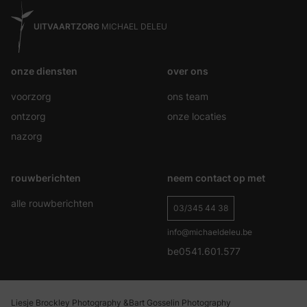
UITVAARTZORG
MICHAEL DELEU
onze diensten
over ons
voorzorg
ons team
ontzorg
onze locaties
nazorg
rouwberichten
neem contact op met
alle rouwberichten
03/345 44 38
info@michaeldeleu.be
be0541.601.577
Liesje Brockley Photography &
Bart Gosselin Photography