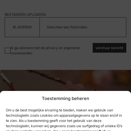
BESTANDEN UPLOADEN
Selecteer een foto/video
Ik ga akkoord met de privacy en algemene
verstuur bericht
voorwaarden
Toestemming beheren
Om u de best mogelijke ervaring te bieden, maken we gebruik van
technologieën zoals cookies om apparaatgegevens op te slaan en/of in
Wat we hebben genoten, kunnen
te zien. Als u toestemming geeft voor het gebruik van deze
technologieën, kunnen wij gegevens zoals uw surfgedrag of unieke ID’s