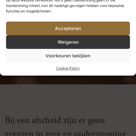
op deze website verwerken. Als u geen toestemming geeft of uw
we nooit verliezen.
Alles wat we
toestemming intrekt, kan dit nadelige gevolgen hebben voor bepaalde
functies en mogelijkheden.
diep liefhebben, wordt een deel
Accepteren
van ons.
Weigeren
Helen Keller
Voorkeuren bekijken
Cookie Policy
Bij een afscheid zijn er geen
grenzen in zorg en ondersteuning