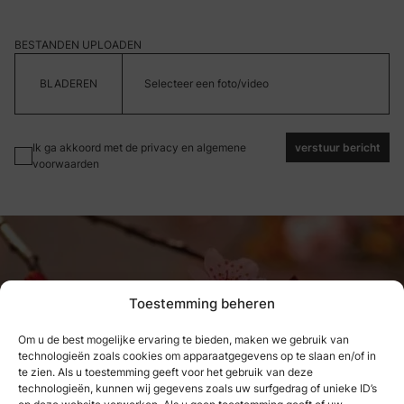
BESTANDEN UPLOADEN
Selecteer een foto/video
Ik ga akkoord met de privacy en algemene
verstuur bericht
voorwaarden
Toestemming beheren
Om u de best mogelijke ervaring te bieden, maken we gebruik van
technologieën zoals cookies om apparaatgegevens op te slaan en/of in
Wat we hebben genoten, kunnen
te zien. Als u toestemming geeft voor het gebruik van deze
technologieën, kunnen wij gegevens zoals uw surfgedrag of unieke ID’s