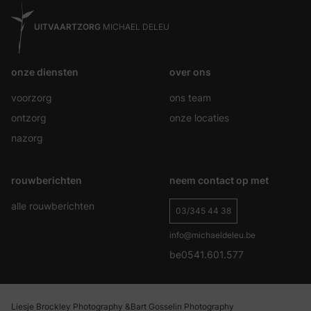
UITVAARTZORG
MICHAEL DELEU
onze diensten
over ons
voorzorg
ons team
ontzorg
onze locaties
nazorg
rouwberichten
neem contact op met
alle rouwberichten
03/345 44 38
info@michaeldeleu.be
be0541.601.577
Liesje Brockley Photography &
Bart Gosselin Photography