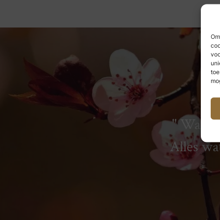
Om 
coo
voo
uni
toe
mog
Wat we
Alles wa