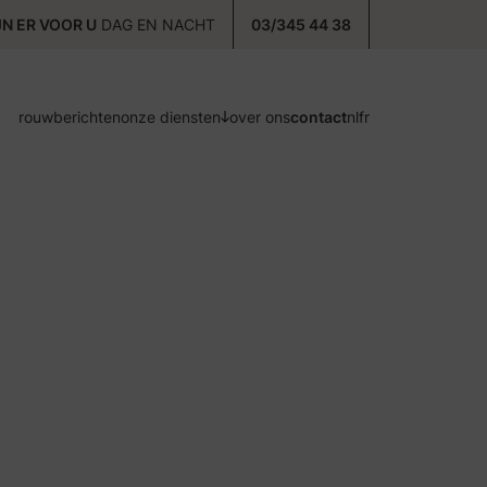
JN ER VOOR U
DAG EN NACHT
03/345 44 38
rouwberichten
onze diensten
over ons
contact
nl
fr
voorzorg
ontzorg
nazorg