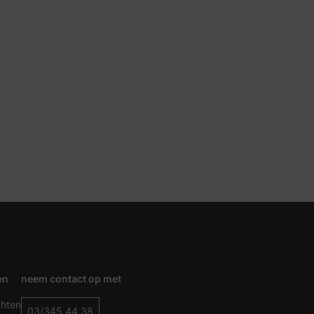
en
neem contact op met
chten
03/345 44 38