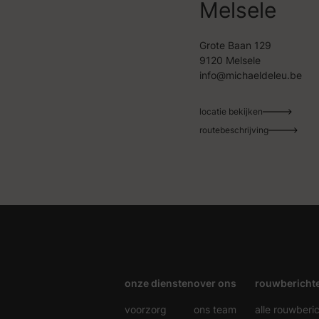
Melsele
Grote Baan 129
9120 Melsele
info@michaeldeleu.be
locatie bekijken
routebeschrijving
onze diensten
over ons
rouwbericht
voorzorg
ons team
alle rouwberi