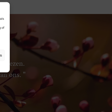
als
 of
en
rliezen.
van ons.