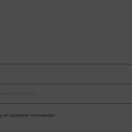
cteer een foto/video
Ik ga akkoord met de privacy en algemene voorwaarden