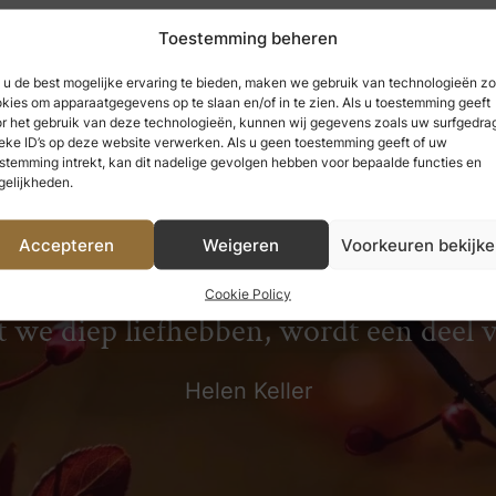
Toestemming beheren
u de best mogelijke ervaring te bieden, maken we gebruik van technologieën zo
kies om apparaatgegevens op te slaan en/of in te zien. Als u toestemming geeft
r het gebruik van deze technologieën, kunnen wij gegevens zoals uw surfgedrag
eke ID’s op deze website verwerken. Als u geen toestemming geeft of uw
stemming intrekt, kan dit nadelige gevolgen hebben voor bepaalde functies en
elijkheden.
Accepteren
Weigeren
Voorkeuren bekijk
 hebben genoten, kunnen we nooit ve
Cookie Policy
t we diep liefhebben, wordt een deel 
Helen Keller