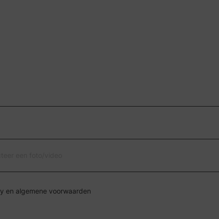
cteer een foto/video
Ik ga akkoord met de privacy en algemene voorwaarden