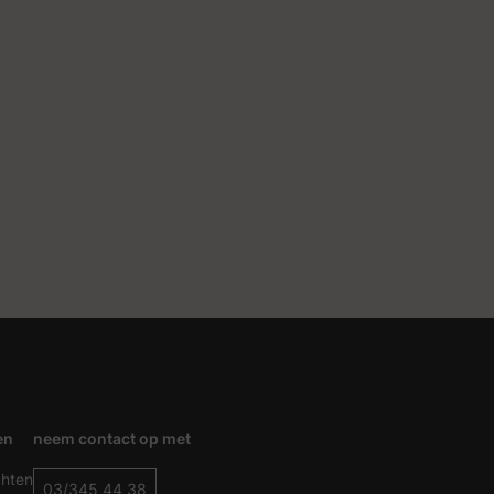
en
neem contact op met
chten
03/345 44 38