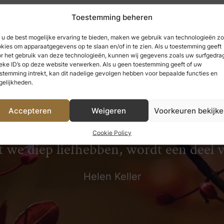
Toestemming beheren
u de best mogelijke ervaring te bieden, maken we gebruik van technologieën zo
kies om apparaatgegevens op te slaan en/of in te zien. Als u toestemming geeft
r het gebruik van deze technologieën, kunnen wij gegevens zoals uw surfgedrag
eke ID’s op deze website verwerken. Als u geen toestemming geeft of uw
stemming intrekt, kan dit nadelige gevolgen hebben voor bepaalde functies en
elijkheden.
Accepteren
Weigeren
Voorkeuren bekijk
 hebben genoten, kunnen we nooit ve
Cookie Policy
t we diep liefhebben, wordt een deel 
Helen Keller