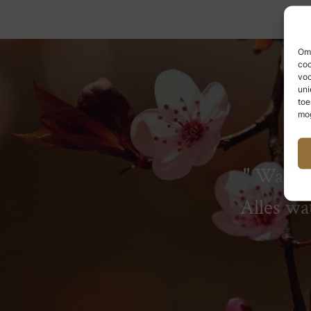
Om 
coo
voo
uni
toe
mog
Wat we
Alles wa