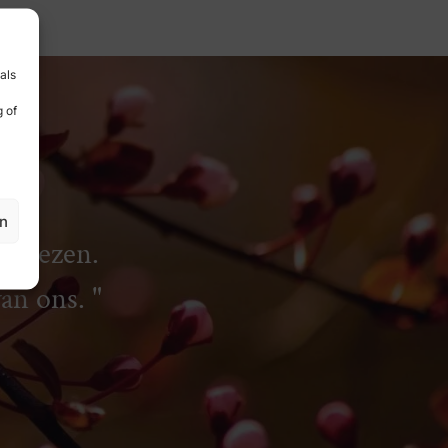
als
 of
en
rliezen.
van ons.