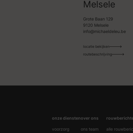
Melsele
Grote Baan 129
9120 Melsele
info@michaeldeleu.be
locatie bekijken
routebeschrijving
onze diensten
over ons
rouwbericht
voorzorg
ons team
alle rouwberi