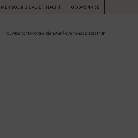
JN ER VOOR U
DAG EN NACHT
03/345 44 38
rouwberichten
onze diensten
over ons
contact
nl
fr
voorzorg
ontzorg
nazorg