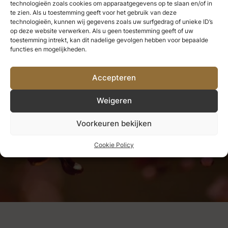
technologieën zoals cookies om apparaatgegevens op te slaan en/of in
te zien. Als u toestemming geeft voor het gebruik van deze
technologieën, kunnen wij gegevens zoals uw surfgedrag of unieke ID’s
op deze website verwerken. Als u geen toestemming geeft of uw
toestemming intrekt, kan dit nadelige gevolgen hebben voor bepaalde
Wat we hebben genoten, kunnen
functies en mogelijkheden.
we nooit verliezen.
Alles wat we
Accepteren
diep liefhebben, wordt een deel
Weigeren
van ons.
Voorkeuren bekijken
Helen Keller
Cookie Policy