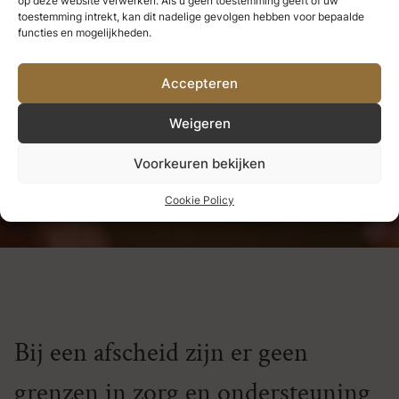
op deze website verwerken. Als u geen toestemming geeft of uw
we nooit verliezen.
Alles wat we
toestemming intrekt, kan dit nadelige gevolgen hebben voor bepaalde
functies en mogelijkheden.
diep liefhebben, wordt een deel
Accepteren
van ons.
Weigeren
Helen Keller
Voorkeuren bekijken
Cookie Policy
Bij een afscheid zijn er geen
grenzen in zorg en ondersteuning