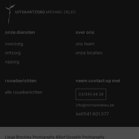
UITVAARTZORG
MICHAEL DELEU
onze diensten
over ons
voorzorg
ons team
ontzorg
onze locaties
nazorg
rouwberichten
neem contact op met
alle rouwberichten
03/345 44 38
info@michaeldeleu.be
be0541.601.577
Liesje Brockley Photography &
Bart Gosselin Photography