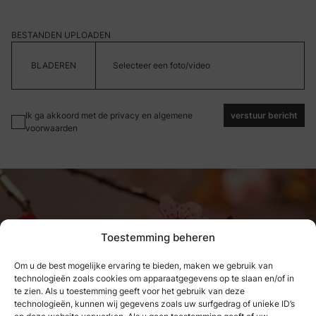
BESTANDEN UPLOADEN
Selecteer een foto/video
Ik ga akkoord met de privacy en algemene
verstuur bericht
voorwaarden
Toestemming beheren
Om u de best mogelijke ervaring te bieden, maken we gebruik van
technologieën zoals cookies om apparaatgegevens op te slaan en/of in
Wat we hebben genoten, kunnen
te zien. Als u toestemming geeft voor het gebruik van deze
technologieën, kunnen wij gegevens zoals uw surfgedrag of unieke ID’s