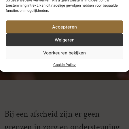
op deze website verwerken. Als u geen toestemming geeft of uw
we nooit verliezen.
Alles wat we
toestemming intrekt, kan dit nadelige gevolgen hebben voor bepaalde
functies en mogelijkheden.
diep liefhebben, wordt een deel
Accepteren
van ons.
Weigeren
Helen Keller
Voorkeuren bekijken
Cookie Policy
Bij een afscheid zijn er geen
grenzen in zorg en ondersteuning