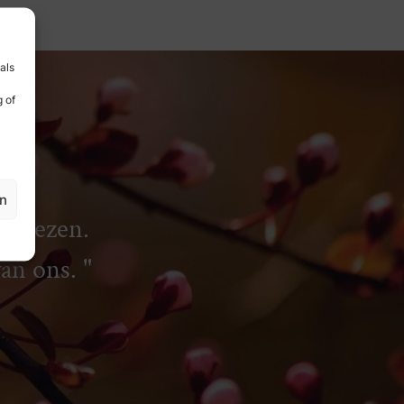
als
 of
en
rliezen.
van ons.