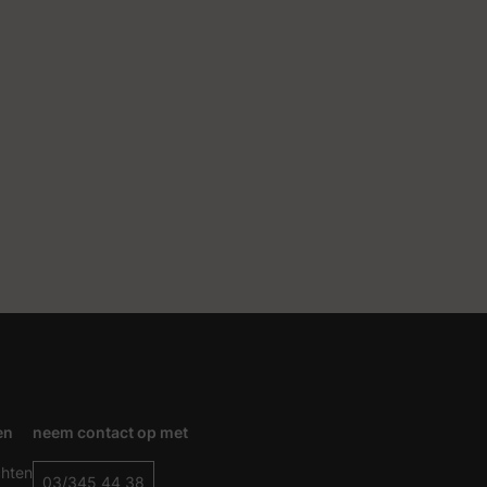
en
neem contact op met
chten
03/345 44 38