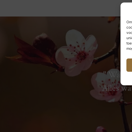
Om 
coo
voo
uni
toe
mog
Wat we
Alles wa