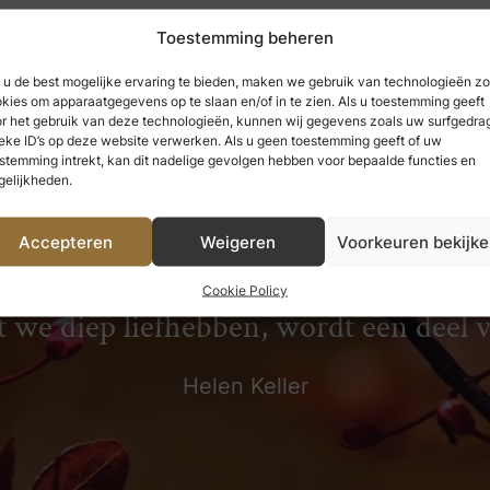
Toestemming beheren
u de best mogelijke ervaring te bieden, maken we gebruik van technologieën zo
kies om apparaatgegevens op te slaan en/of in te zien. Als u toestemming geeft
r het gebruik van deze technologieën, kunnen wij gegevens zoals uw surfgedrag
eke ID’s op deze website verwerken. Als u geen toestemming geeft of uw
stemming intrekt, kan dit nadelige gevolgen hebben voor bepaalde functies en
elijkheden.
Accepteren
Weigeren
Voorkeuren bekijk
 hebben genoten, kunnen we nooit ve
Cookie Policy
t we diep liefhebben, wordt een deel 
Helen Keller