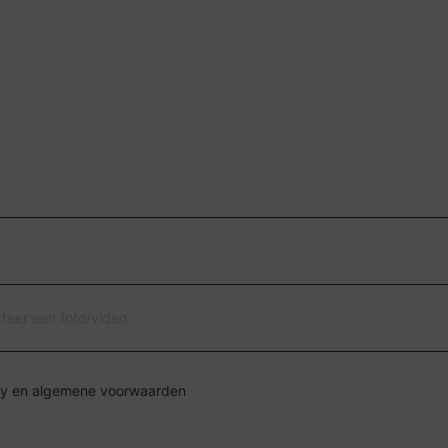
cteer een foto/video
Ik ga akkoord met de privacy en algemene voorwaarden