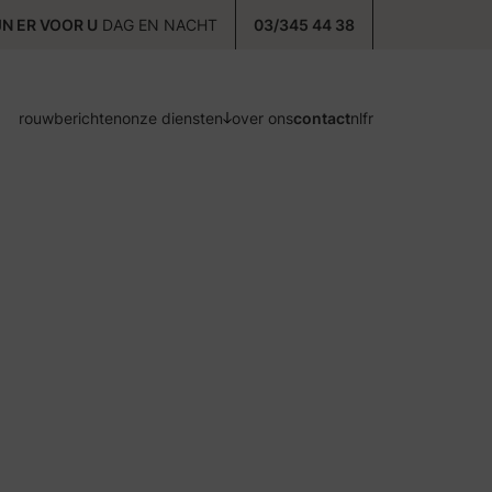
JN ER VOOR U
DAG EN NACHT
03/345 44 38
rouwberichten
onze diensten
over ons
contact
nl
fr
voorzorg
ontzorg
nazorg