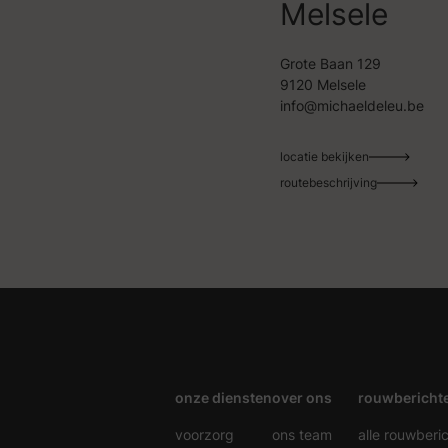
Melsele
Grote Baan 129
9120 Melsele
info@michaeldeleu.be
locatie bekijken
routebeschrijving
onze diensten
over ons
rouwbericht
voorzorg
ons team
alle rouwberi