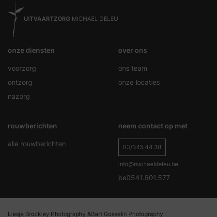
UITVAARTZORG
MICHAEL DELEU
onze diensten
over ons
voorzorg
ons team
ontzorg
onze locaties
nazorg
rouwberichten
neem contact op met
alle rouwberichten
03/345 44 38
info@michaeldeleu.be
be0541.601.577
Liesje Brockley Photography &
Bart Gosselin Photography