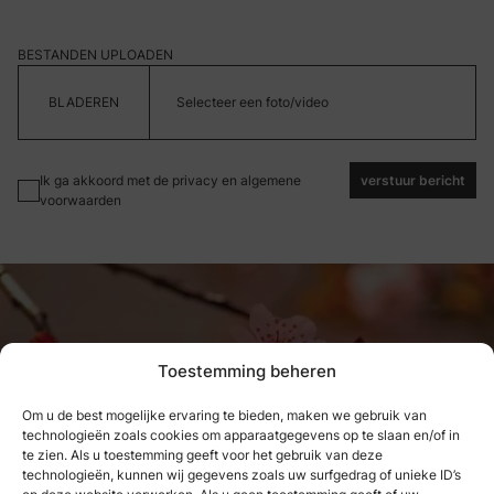
BESTANDEN UPLOADEN
Selecteer een foto/video
Ik ga akkoord met de privacy en algemene
verstuur bericht
voorwaarden
Toestemming beheren
Om u de best mogelijke ervaring te bieden, maken we gebruik van
technologieën zoals cookies om apparaatgegevens op te slaan en/of in
Wat we hebben genoten, kunnen
te zien. Als u toestemming geeft voor het gebruik van deze
technologieën, kunnen wij gegevens zoals uw surfgedrag of unieke ID’s