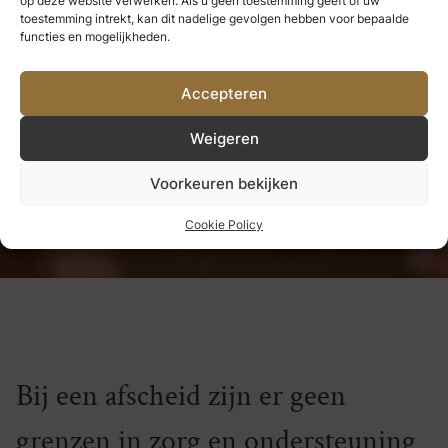
op deze website verwerken. Als u geen toestemming geeft of uw
we nooit verliezen.
Alles wat we
toestemming intrekt, kan dit nadelige gevolgen hebben voor bepaalde
functies en mogelijkheden.
diep liefhebben, wordt een deel
Accepteren
van ons.
Weigeren
Helen Keller
Voorkeuren bekijken
Cookie Policy
Bij een afscheid zijn er geen
grenzen in zorg en ondersteuning