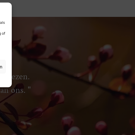
als
 of
en
rliezen.
van ons.