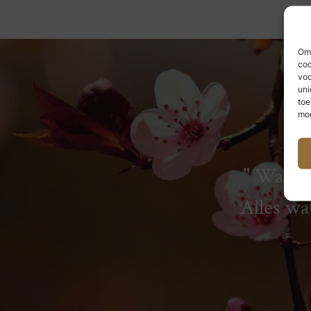
Om 
coo
voo
uni
toe
mog
Wat we
Alles wa