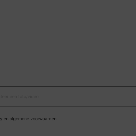
cteer een foto/video
Ik ga akkoord met de privacy en algemene voorwaarden