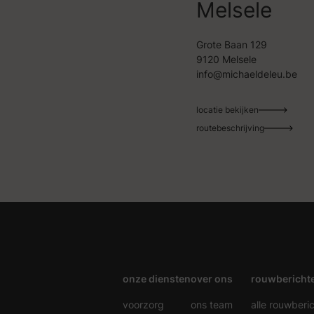
Melsele
Grote Baan 129
9120 Melsele
info@michaeldeleu.be
locatie bekijken
routebeschrijving
onze diensten
over ons
rouwbericht
voorzorg
ons team
alle rouwberi