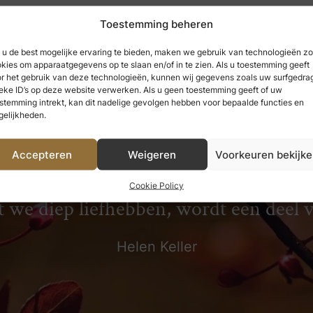
Toestemming beheren
u de best mogelijke ervaring te bieden, maken we gebruik van technologieën zo
kies om apparaatgegevens op te slaan en/of in te zien. Als u toestemming geeft
r het gebruik van deze technologieën, kunnen wij gegevens zoals uw surfgedrag
eke ID’s op deze website verwerken. Als u geen toestemming geeft of uw
stemming intrekt, kan dit nadelige gevolgen hebben voor bepaalde functies en
elijkheden.
Accepteren
Weigeren
Voorkeuren bekijk
 hebben genoten, kunnen we nooit ve
Cookie Policy
t we diep liefhebben, wordt een deel 
Helen Keller