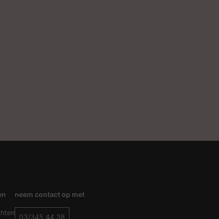
en
neem contact op met
chten
03/345 44 38