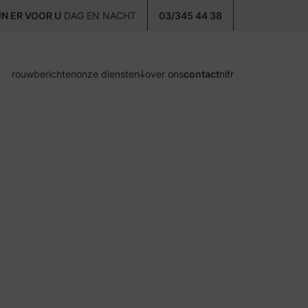
JN ER VOOR U
DAG EN NACHT
03/345 44 38
rouwberichten
onze diensten
over ons
contact
nl
fr
voorzorg
ontzorg
nazorg