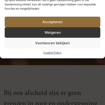
op deze website verwerken. Als u geen toestemming geeft of uw
we nooit verliezen.
Alles wat we
toestemming intrekt, kan dit nadelige gevolgen hebben voor bepaalde
functies en mogelijkheden.
diep liefhebben, wordt een deel
Accepteren
van ons.
Weigeren
Helen Keller
Voorkeuren bekijken
Cookie Policy
Bij een afscheid zijn er geen
grenzen in zorg en ondersteuning