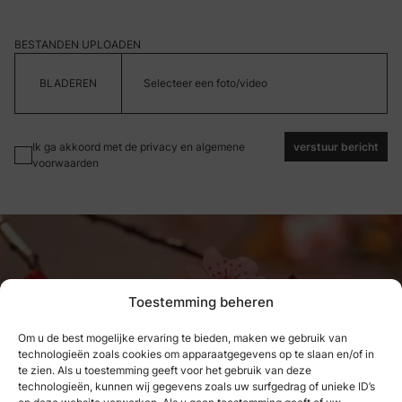
BESTANDEN UPLOADEN
Selecteer een foto/video
Ik ga akkoord met de privacy en algemene
verstuur bericht
voorwaarden
Toestemming beheren
Om u de best mogelijke ervaring te bieden, maken we gebruik van
technologieën zoals cookies om apparaatgegevens op te slaan en/of in
Wat we hebben genoten, kunnen
te zien. Als u toestemming geeft voor het gebruik van deze
technologieën, kunnen wij gegevens zoals uw surfgedrag of unieke ID’s