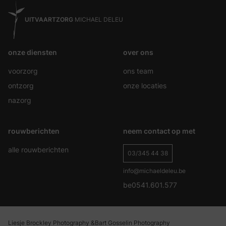
UITVAARTZORG
MICHAEL DELEU
onze diensten
over ons
voorzorg
ons team
ontzorg
onze locaties
nazorg
rouwberichten
neem contact op met
alle rouwberichten
03/345 44 38
info@michaeldeleu.be
be0541.601.577
Liesje Brockley Photography &
Bart Gosselin Photography