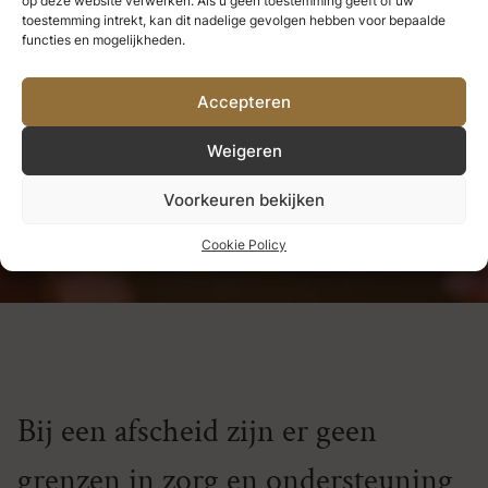
op deze website verwerken. Als u geen toestemming geeft of uw
we nooit verliezen.
Alles wat we
toestemming intrekt, kan dit nadelige gevolgen hebben voor bepaalde
functies en mogelijkheden.
diep liefhebben, wordt een deel
Accepteren
van ons.
Weigeren
Helen Keller
Voorkeuren bekijken
Cookie Policy
Bij een afscheid zijn er geen
grenzen in zorg en ondersteuning