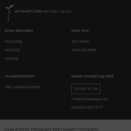
UITVAARTZORG
MICHAEL DELEU
onze diensten
over ons
voorzorg
ons team
ontzorg
onze locaties
nazorg
rouwberichten
neem contact op met
alle rouwberichten
03/345 44 38
info@michaeldeleu.be
be0541.601.577
Liesje Brockley Photography &
Bart Gosselin Photography