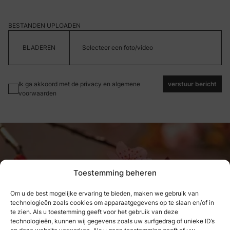
BESTANDEN UPLOADEN
Selecteer een foto/video
Ik ga akkoord met de privacy en algemene
verstuur bericht
voorwaarden
Toestemming beheren
Om u de best mogelijke ervaring te bieden, maken we gebruik van
technologieën zoals cookies om apparaatgegevens op te slaan en/of in
Wat we hebben genoten, kunnen
te zien. Als u toestemming geeft voor het gebruik van deze
technologieën, kunnen wij gegevens zoals uw surfgedrag of unieke ID’s