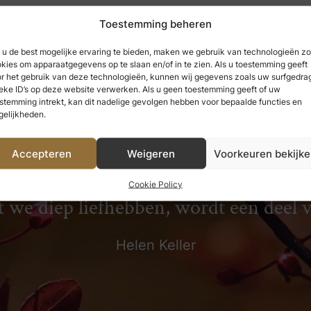
Toestemming beheren
u de best mogelijke ervaring te bieden, maken we gebruik van technologieën zo
kies om apparaatgegevens op te slaan en/of in te zien. Als u toestemming geeft
r het gebruik van deze technologieën, kunnen wij gegevens zoals uw surfgedrag
eke ID’s op deze website verwerken. Als u geen toestemming geeft of uw
stemming intrekt, kan dit nadelige gevolgen hebben voor bepaalde functies en
elijkheden.
Accepteren
Weigeren
Voorkeuren bekijk
 hebben genoten, kunnen we nooit ve
Cookie Policy
t we diep liefhebben, wordt een deel 
Helen Keller