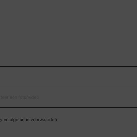
cteer een foto/video
Ik ga akkoord met de privacy en algemene voorwaarden