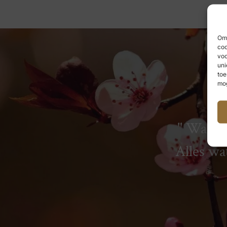
Om 
coo
voo
uni
toe
mog
Wat we
Alles wa