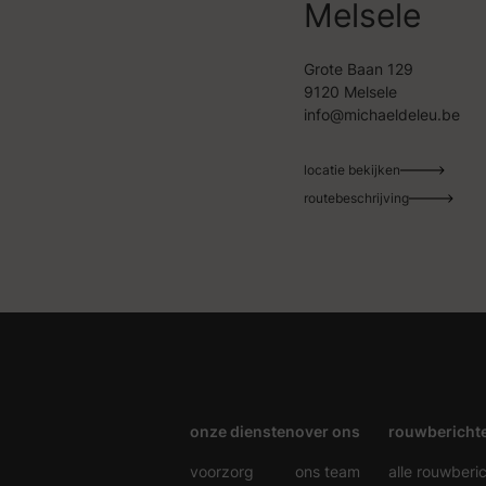
Melsele
Grote Baan 129
9120 Melsele
info@michaeldeleu.be
locatie bekijken
routebeschrijving
onze diensten
over ons
rouwbericht
voorzorg
ons team
alle rouwberi