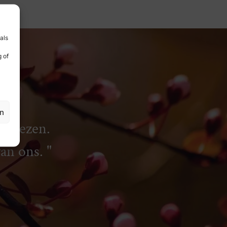
als
 of
en
rliezen.
van ons.