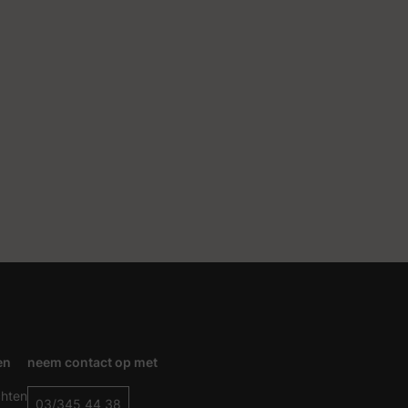
en
neem contact op met
chten
03/345 44 38