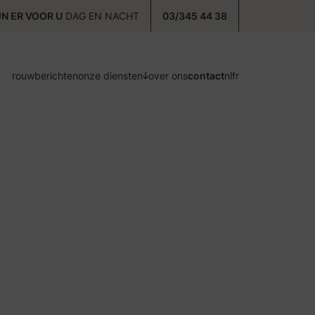
JN ER VOOR U
DAG EN NACHT
03/345 44 38
rouwberichten
onze diensten
over ons
contact
nl
fr
voorzorg
ontzorg
nazorg