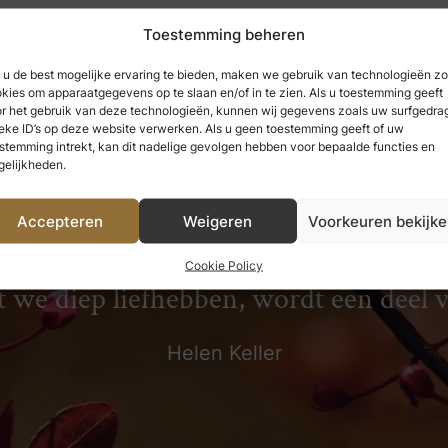
Toestemming beheren
u de best mogelijke ervaring te bieden, maken we gebruik van technologieën zo
kies om apparaatgegevens op te slaan en/of in te zien. Als u toestemming geeft
r het gebruik van deze technologieën, kunnen wij gegevens zoals uw surfgedrag
eke ID’s op deze website verwerken. Als u geen toestemming geeft of uw
stemming intrekt, kan dit nadelige gevolgen hebben voor bepaalde functies en
elijkheden.
Accepteren
Weigeren
Voorkeuren bekijk
 hebben genoten, kunnen we nooit ve
Cookie Policy
t we diep liefhebben, wordt een deel 
Helen Keller