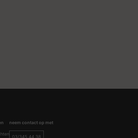
en
neem contact op met
chten
03/345 44 38