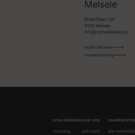
Melsele
Grote Baan 129
9120 Melsele
info@michaeldeleu.be
locatie bekijken
routebeschrijving
onze diensten
over ons
rouwbericht
voorzorg
ons team
alle rouwberi