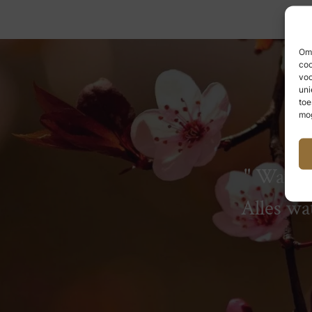
Om 
coo
voo
uni
toe
mog
Wat we
Alles wa