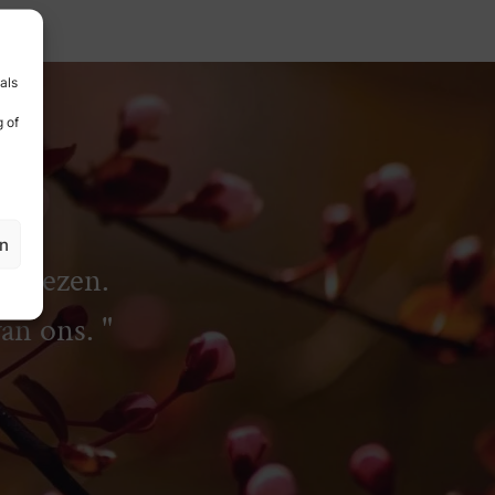
als
 of
en
rliezen.
van ons.