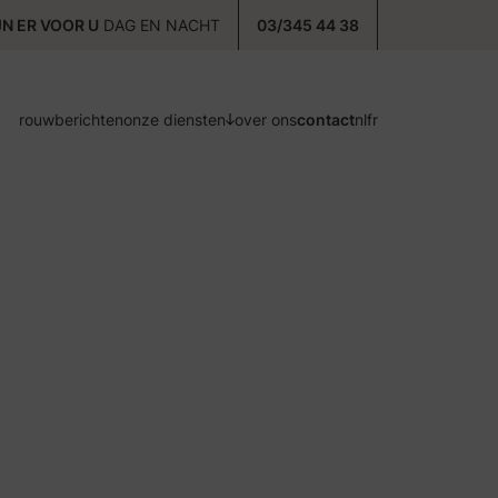
JN ER VOOR U
DAG EN NACHT
03/345 44 38
rouwberichten
onze diensten
over ons
contact
nl
fr
voorzorg
ontzorg
nazorg