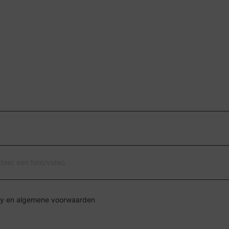
cteer een foto/video
Ik ga akkoord met de privacy en algemene voorwaarden