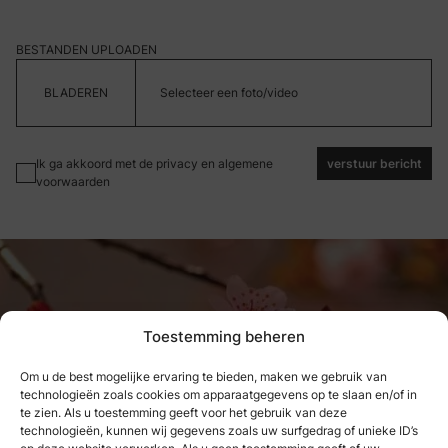
BESTANDEN UPLOADEN
Selecteer een foto/video
Ik ga akkoord met de privacy en algemene
verstuur bericht
voorwaarden
Toestemming beheren
Om u de best mogelijke ervaring te bieden, maken we gebruik van
technologieën zoals cookies om apparaatgegevens op te slaan en/of in
Wat we hebben genoten, kunnen
te zien. Als u toestemming geeft voor het gebruik van deze
technologieën, kunnen wij gegevens zoals uw surfgedrag of unieke ID’s