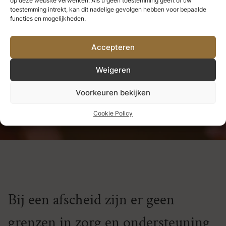
op deze website verwerken. Als u geen toestemming geeft of uw
we nooit verliezen.
Alles wat we
toestemming intrekt, kan dit nadelige gevolgen hebben voor bepaalde
functies en mogelijkheden.
diep liefhebben, wordt een deel
Accepteren
van ons.
Weigeren
Helen Keller
Voorkeuren bekijken
Cookie Policy
Bij een afscheid zijn er geen
grenzen in zorg en ondersteuning