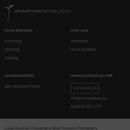
UITVAARTZORG
MICHAEL DELEU
onze diensten
over ons
voorzorg
ons team
ontzorg
onze locaties
nazorg
rouwberichten
neem contact op met
alle rouwberichten
03/345 44 38
info@michaeldeleu.be
be0541.601.577
Liesje Brockley Photography &
Bart Gosselin Photography