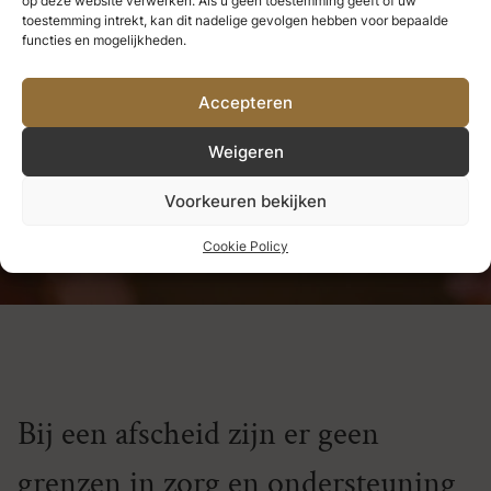
op deze website verwerken. Als u geen toestemming geeft of uw
we nooit verliezen.
Alles wat we
toestemming intrekt, kan dit nadelige gevolgen hebben voor bepaalde
functies en mogelijkheden.
diep liefhebben, wordt een deel
Accepteren
van ons.
Weigeren
Helen Keller
Voorkeuren bekijken
Cookie Policy
Bij een afscheid zijn er geen
grenzen in zorg en ondersteuning