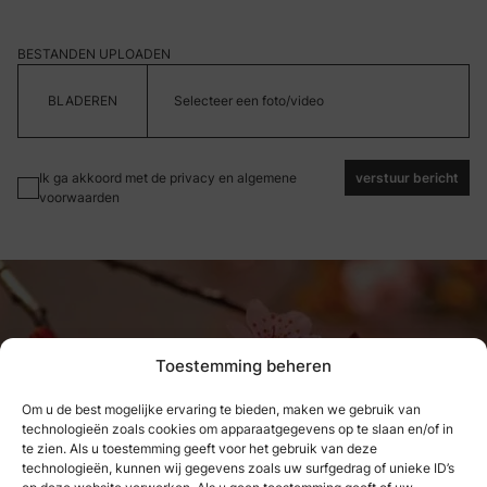
BESTANDEN UPLOADEN
Selecteer een foto/video
Ik ga akkoord met de privacy en algemene
verstuur bericht
voorwaarden
Toestemming beheren
Om u de best mogelijke ervaring te bieden, maken we gebruik van
technologieën zoals cookies om apparaatgegevens op te slaan en/of in
Wat we hebben genoten, kunnen
te zien. Als u toestemming geeft voor het gebruik van deze
technologieën, kunnen wij gegevens zoals uw surfgedrag of unieke ID’s