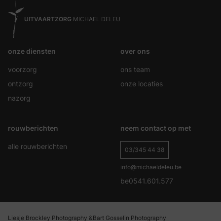
UITVAARTZORG
MICHAEL DELEU
onze diensten
over ons
voorzorg
ons team
ontzorg
onze locaties
nazorg
rouwberichten
neem contact op met
alle rouwberichten
03/345 44 38
info@michaeldeleu.be
be0541.601.577
Liesje Brockley Photography &
Bart Gosselin Photography