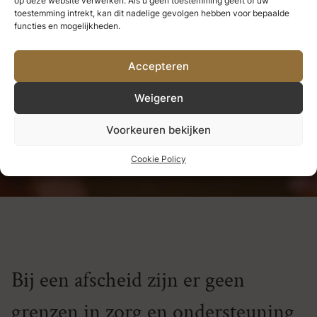
op deze website verwerken. Als u geen toestemming geeft of uw
we nooit verliezen.
Alles wat we
toestemming intrekt, kan dit nadelige gevolgen hebben voor bepaalde
functies en mogelijkheden.
diep liefhebben, wordt een deel
Accepteren
van ons.
Weigeren
Helen Keller
Voorkeuren bekijken
Cookie Policy
Bij een afscheid zijn er geen
grenzen in zorg en ondersteuning