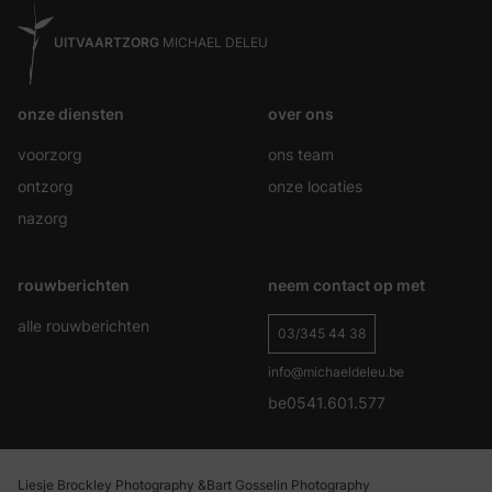
UITVAARTZORG
MICHAEL DELEU
onze diensten
over ons
voorzorg
ons team
ontzorg
onze locaties
nazorg
rouwberichten
neem contact op met
alle rouwberichten
03/345 44 38
info@michaeldeleu.be
be0541.601.577
Liesje Brockley Photography &
Bart Gosselin Photography