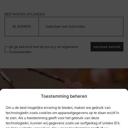
BESTANDEN UPLOADEN
Selecteer een foto/video
Ik ga akkoord met de privacy en algemene
verstuur bericht
voorwaarden
Toestemming beheren
Om u de best mogelijke ervaring te bieden, maken we gebruik van
technologieën zoals cookies om apparaatgegevens op te slaan en/of in
Wat we hebben genoten, kunnen
te zien. Als u toestemming geeft voor het gebruik van deze
technologieën, kunnen wij gegevens zoals uw surfgedrag of unieke ID’s