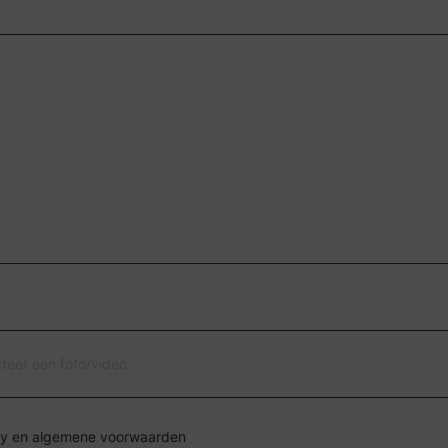
cteer een foto/video
Ik ga akkoord met de privacy en algemene voorwaarden