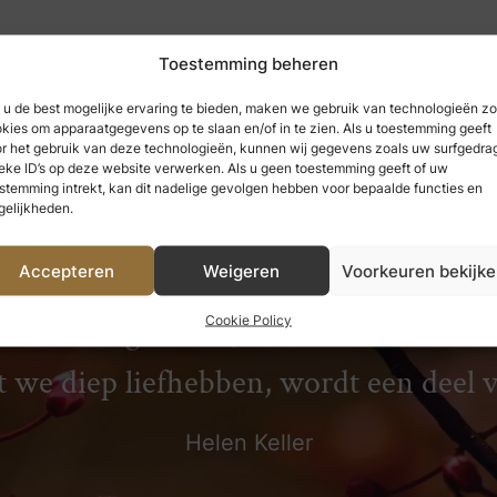
Toestemming beheren
u de best mogelijke ervaring te bieden, maken we gebruik van technologieën zo
kies om apparaatgegevens op te slaan en/of in te zien. Als u toestemming geeft
r het gebruik van deze technologieën, kunnen wij gegevens zoals uw surfgedrag
eke ID’s op deze website verwerken. Als u geen toestemming geeft of uw
stemming intrekt, kan dit nadelige gevolgen hebben voor bepaalde functies en
elijkheden.
Accepteren
Weigeren
Voorkeuren bekijk
 hebben genoten, kunnen we nooit ve
Cookie Policy
t we diep liefhebben, wordt een deel 
Helen Keller