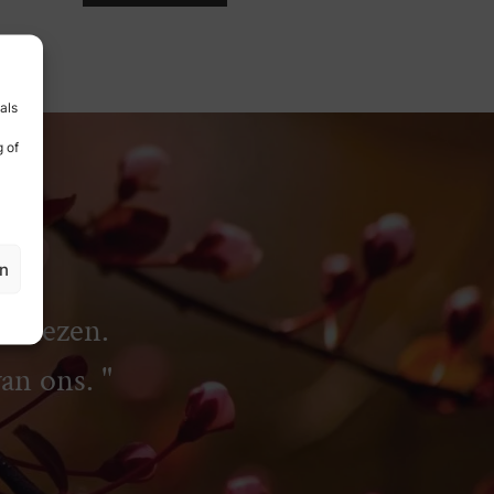
als
 of
en
rliezen.
van ons.