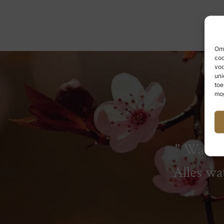
Om 
coo
voo
uni
toe
mog
Wat we
Alles wa