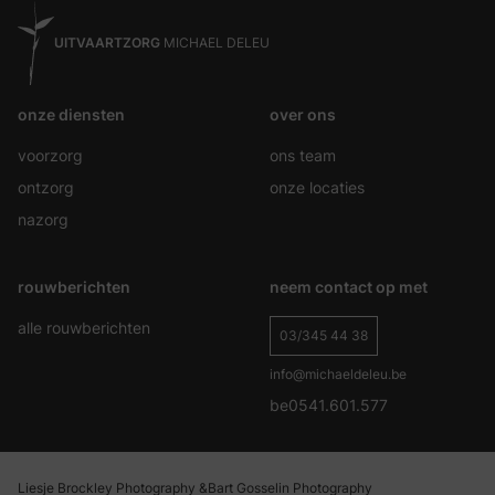
UITVAARTZORG
MICHAEL DELEU
onze diensten
over ons
voorzorg
ons team
ontzorg
onze locaties
nazorg
rouwberichten
neem contact op met
alle rouwberichten
03/345 44 38
info@michaeldeleu.be
be0541.601.577
Liesje Brockley Photography &
Bart Gosselin Photography