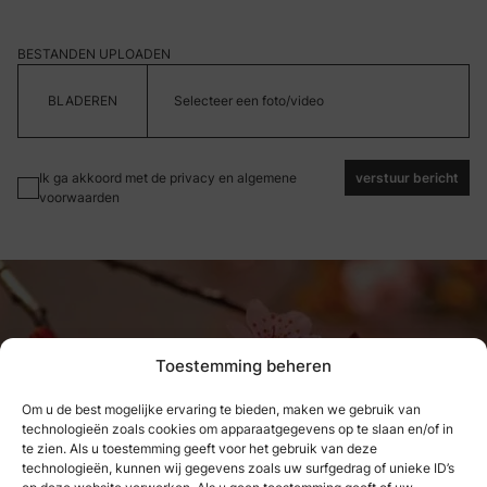
BESTANDEN UPLOADEN
Selecteer een foto/video
Ik ga akkoord met de privacy en algemene
verstuur bericht
voorwaarden
Toestemming beheren
Om u de best mogelijke ervaring te bieden, maken we gebruik van
technologieën zoals cookies om apparaatgegevens op te slaan en/of in
Wat we hebben genoten, kunnen
te zien. Als u toestemming geeft voor het gebruik van deze
technologieën, kunnen wij gegevens zoals uw surfgedrag of unieke ID’s