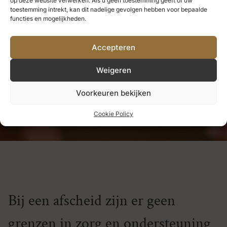
op deze website verwerken. Als u geen toestemming geeft of uw
we nooit verliezen.
Alles wat we
toestemming intrekt, kan dit nadelige gevolgen hebben voor bepaalde
functies en mogelijkheden.
diep liefhebben, wordt een deel
Accepteren
van ons.
Weigeren
Helen Keller
Voorkeuren bekijken
Cookie Policy
Bij een afscheid zijn er geen
grenzen in zorg en ondersteuning