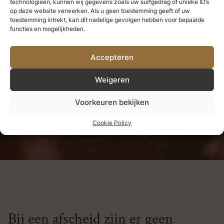
technologieën, kunnen wij gegevens zoals uw surfgedrag of unieke ID’s
Wat we hebben genoten, kunnen
op deze website verwerken. Als u geen toestemming geeft of uw
toestemming intrekt, kan dit nadelige gevolgen hebben voor bepaalde
we nooit verliezen.
Alles wat we
functies en mogelijkheden.
diep liefhebben, wordt een deel
Accepteren
van ons.
Weigeren
Helen Keller
Voorkeuren bekijken
Cookie Policy
Bij een afscheid zijn er geen