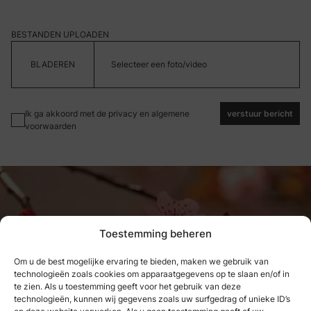
BESTANDEN UPLOADEN
Selecteer een foto/video
Ik ga akkoord met de privacy en algemene
verstuur bericht
voorwaarden
Toestemming beheren
Om u de best mogelijke ervaring te bieden, maken we gebruik van
technologieën zoals cookies om apparaatgegevens op te slaan en/of in
Wat we hebben genoten, kunnen
te zien. Als u toestemming geeft voor het gebruik van deze
technologieën, kunnen wij gegevens zoals uw surfgedrag of unieke ID’s