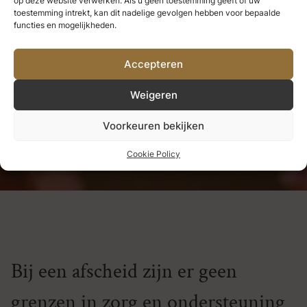
op deze website verwerken. Als u geen toestemming geeft of uw
we nooit verliezen.
Alles wat we
toestemming intrekt, kan dit nadelige gevolgen hebben voor bepaalde
functies en mogelijkheden.
diep liefhebben, wordt een deel
Accepteren
van ons.
Weigeren
Helen Keller
Voorkeuren bekijken
Cookie Policy
Bij een afscheid zijn er geen
grenzen in zorg en ondersteuning