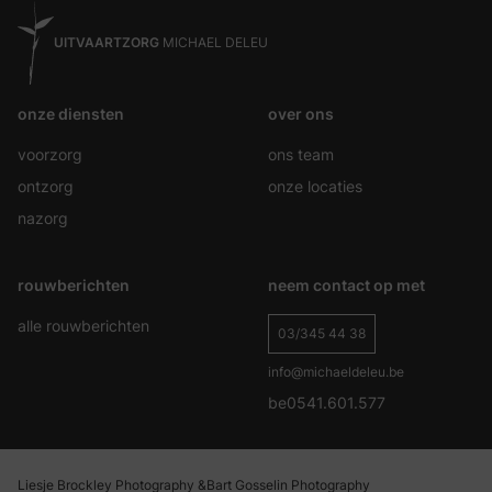
UITVAARTZORG
MICHAEL DELEU
onze diensten
over ons
voorzorg
ons team
ontzorg
onze locaties
nazorg
rouwberichten
neem contact op met
alle rouwberichten
03/345 44 38
info@michaeldeleu.be
be0541.601.577
Liesje Brockley Photography &
Bart Gosselin Photography