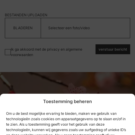
BESTANDEN UPLOADEN
Selecteer een foto/video
Ik ga akkoord met de privacy en algemene
verstuur bericht
voorwaarden
Toestemming beheren
Om u de best mogelijke ervaring te bieden, maken we gebruik van
technologieën zoals cookies om apparaatgegevens op te slaan en/of in
Wat we hebben genoten, kunnen
te zien. Als u toestemming geeft voor het gebruik van deze
technologieën, kunnen wij gegevens zoals uw surfgedrag of unieke ID’s