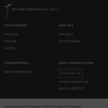
UITVAARTZORG
MICHAEL DELEU
onze diensten
over ons
voorzorg
ons team
ontzorg
onze locaties
nazorg
rouwberichten
neem contact op met
alle rouwberichten
03/345 44 38
info@michaeldeleu.be
be0541.601.577
Liesje Brockley Photography &
Bart Gosselin Photography