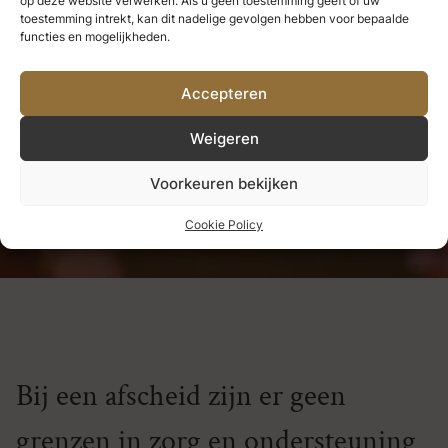
op deze website verwerken. Als u geen toestemming geeft of uw
we nooit verliezen.
Alles wat we
toestemming intrekt, kan dit nadelige gevolgen hebben voor bepaalde
functies en mogelijkheden.
diep liefhebben, wordt een deel
Accepteren
van ons.
Weigeren
Helen Keller
Voorkeuren bekijken
Cookie Policy
Bij een afscheid zijn er geen
grenzen in zorg en ondersteuning