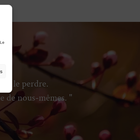
 Le
es
is le perdre.
tie de nous-mêmes.