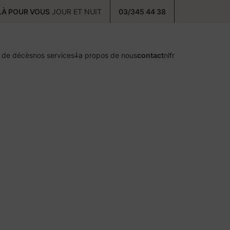
À POUR VOUS
JOUR ET NUIT
03/345 44 38
s de décès
nos services
a propos de nous
contact
nl
fr
précaution
prenez soin de vous
postcure