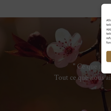
Afi
tel
app
tel
ref
fon
Ce que nous
Tout ce que nous 