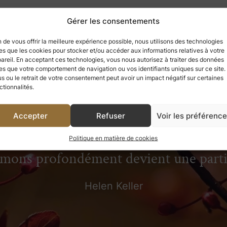
Gérer les consentements
n de vous offrir la meilleure expérience possible, nous utilisons des technologies
les que les cookies pour stocker et/ou accéder aux informations relatives à votre
areil. En acceptant ces technologies, vous nous autorisez à traiter des données
les que votre comportement de navigation ou vos identifiants uniques sur ce site.
us ou le retrait de votre consentement peut avoir un impact négatif sur certaines
ctionnalités.
Accepter
Refuser
Voir les préférenc
 avons apprécié, nous ne pouvons jama
Politique en matière de cookies
aimons profondément devient une par
Helen Keller