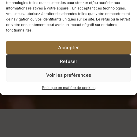
Ce que nous avons apprécié, nous
technologies telles que les cookies pour stocker et/ou accéder aux
informations relatives à votre appareil. En acceptant ces technologies,
vous nous autorisez à traiter des données telles que votre comportement
ne pouvons jamais le perdre.
Tout
de navigation ou vos identifiants uniques sur ce site. Le refus ou le retrait
de votre consentement peut avoir un impact négatif sur certaines
ce que nous aimons profondément
fonctionnalités.
devient une partie de nous-mêmes.
Accepter
Refuser
Helen Keller
Voir les préférences
Politique en matière de cookies