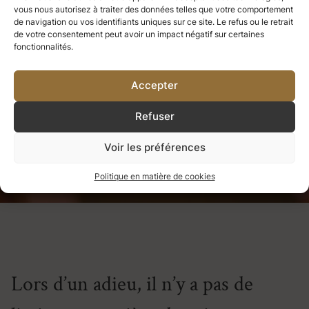
vous nous autorisez à traiter des données telles que votre comportement
ce que nous aimons profondément
de navigation ou vos identifiants uniques sur ce site. Le refus ou le retrait
de votre consentement peut avoir un impact négatif sur certaines
fonctionnalités.
devient une partie de nous-mêmes.
Accepter
Refuser
Helen Keller
Voir les préférences
Politique en matière de cookies
Lors d’un adieu, il n’y a pas de