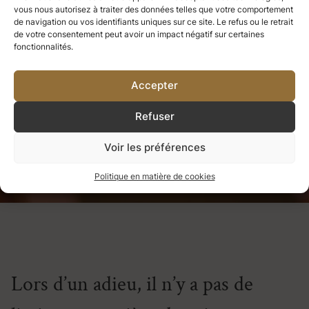
vous nous autorisez à traiter des données telles que votre comportement
ce que nous aimons profondément
de navigation ou vos identifiants uniques sur ce site. Le refus ou le retrait
de votre consentement peut avoir un impact négatif sur certaines
fonctionnalités.
devient une partie de nous-mêmes.
Accepter
Refuser
Helen Keller
Voir les préférences
Politique en matière de cookies
Lors d’un adieu, il n’y a pas de