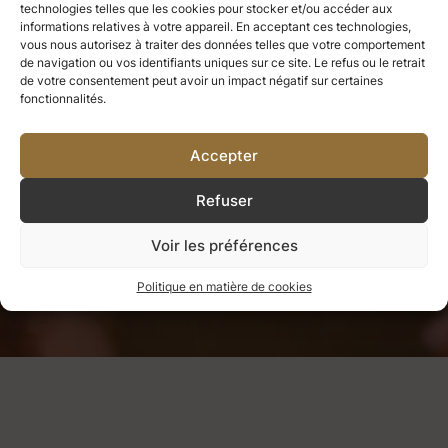
Ce que nous avons apprécié, nous
technologies telles que les cookies pour stocker et/ou accéder aux
informations relatives à votre appareil. En acceptant ces technologies,
vous nous autorisez à traiter des données telles que votre comportement
ne pouvons jamais le perdre.
Tout
de navigation ou vos identifiants uniques sur ce site. Le refus ou le retrait
de votre consentement peut avoir un impact négatif sur certaines
ce que nous aimons profondément
fonctionnalités.
devient une partie de nous-mêmes.
Accepter
Refuser
Helen Keller
Voir les préférences
Politique en matière de cookies