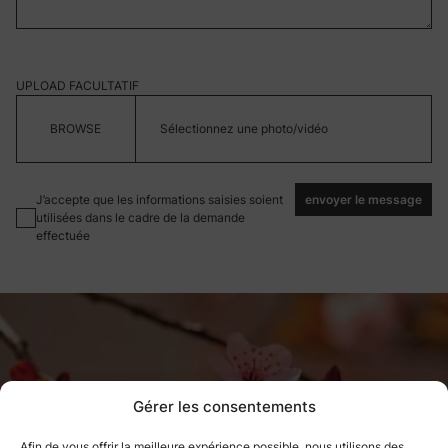
UPLOAD FACULTATIF
Sélectionnez une photo/vidéo
J’accepte que les informations saisies soient
envoyer le message
utilisées dans le cadre de la demande
effectuée
Étape
1
sur
3
Gérer les consentements
QUEL TYPE AURIEZ-VOUS SOUHAITÉ ?
Afin de vous offrir la meilleure expérience possible, nous utilisons des