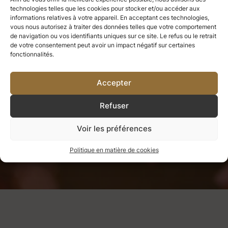
Arrangement floral
Couronne
Ce que nous avons apprécié, nous
technologies telles que les cookies pour stocker et/ou accéder aux
informations relatives à votre appareil. En acceptant ces technologies,
vous nous autorisez à traiter des données telles que votre comportement
ne pouvons jamais le perdre.
Tout
de navigation ou vos identifiants uniques sur ce site. Le refus ou le retrait
Fleurs sèches
Boîte à trésors 129 €
de votre consentement peut avoir un impact négatif sur certaines
ce que nous aimons profondément
fonctionnalités.
Tasse de consolation
Bougie 39 €
devient une partie de nous-mêmes.
Accepter
Refuser
AVEZ-VOUS UNE PRÉFÉRENCE POUR UN TYPE OU UNE
COULEUR DE FLEUR ?
Voir les préférences
Helen Keller
Politique en matière de cookies
QUEL EST VOTRE BUDGET ?
Minimum de 75 euros
Suivant