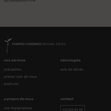
les orientations
POMPES FUNÈBRES
MICHAEL DELEU
nos services
nécrologies
précaution
avis de décès
prenez soin de vous
postcure
a propos de nous
contact
nos implantations
03/345 44 38