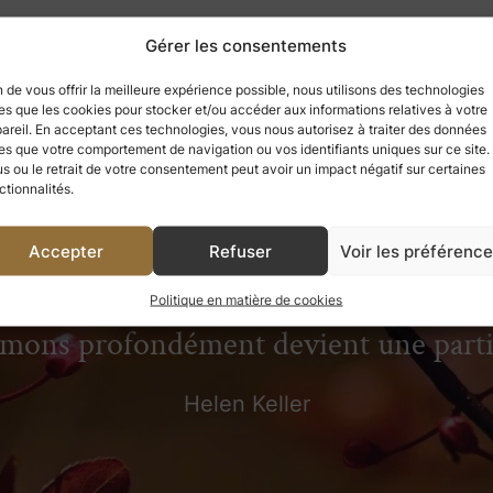
Gérer les consentements
n de vous offrir la meilleure expérience possible, nous utilisons des technologies
les que les cookies pour stocker et/ou accéder aux informations relatives à votre
areil. En acceptant ces technologies, vous nous autorisez à traiter des données
les que votre comportement de navigation ou vos identifiants uniques sur ce site.
us ou le retrait de votre consentement peut avoir un impact négatif sur certaines
ctionnalités.
Accepter
Refuser
Voir les préférenc
 avons apprécié, nous ne pouvons jama
Politique en matière de cookies
aimons profondément devient une par
Helen Keller