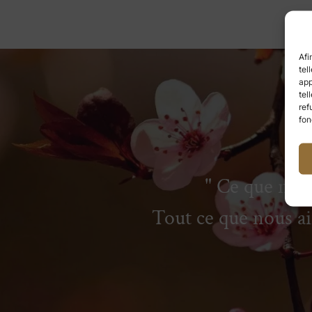
Afi
tel
app
tel
ref
fon
Ce que nous
Tout ce que nous 