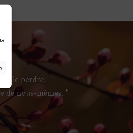
 Le
es
is le perdre.
tie de nous-mêmes.