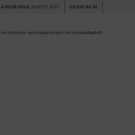
À POUR VOUS
JOUR ET NUIT
03/345 44 38
s de décès
nos services
a propos de nous
contact
nl
fr
précaution
prenez soin de vous
postcure