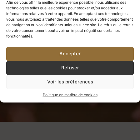
Afin de vous offrir la meilleure expérience possible, nous utilisons des
technologies telles que les cookies pour stocker et/ou accéder aux
Ce que nous avons apprécié, nous
informations relatives à votre appareil. En acceptant ces technologies,
vous nous autorisez à traiter des données telles que votre comportement
ne pouvons jamais le perdre.
Tout
de navigation ou vos identifiants uniques sur ce site. Le refus ou le retrait
de votre consentement peut avoir un impact négatif sur certaines
fonctionnalités.
ce que nous aimons profondément
devient une partie de nous-mêmes.
Accepter
Refuser
Voir les préférences
Helen Keller
Politique en matière de cookies