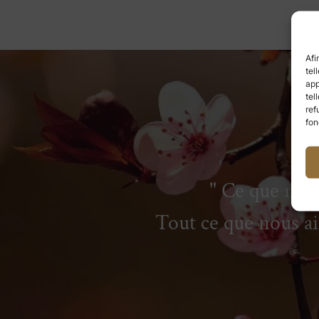
Afi
tel
app
tel
ref
fon
Ce que nous
Tout ce que nous 