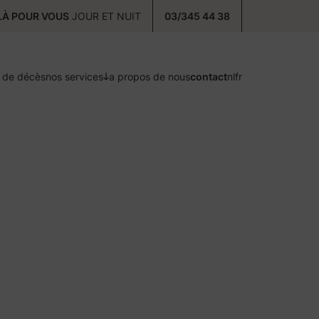
À POUR VOUS
JOUR ET NUIT
03/345 44 38
s de décès
nos services
a propos de nous
contact
nl
fr
précaution
prenez soin de vous
postcure