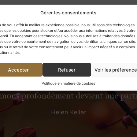
Gérer les consentements
n de vous offrir la meilleure expérience possible, nous utilisons des technologies
les que les cookies pour stocker et/ou accéder aux informations relatives à votre
areil. En acceptant ces technologies, vous nous autorisez à traiter des données
les que votre comportement de navigation ou vos identifiants uniques sur ce site.
us ou le retrait de votre consentement peut avoir un impact négatif sur certaines
ctionnalités.
Accepter
Refuser
Voir les préférenc
 avons apprécié, nous ne pouvons jama
Politique en matière de cookies
aimons profondément devient une par
Helen Keller