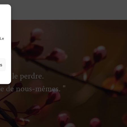
 Le
es
is le perdre.
tie de nous-mêmes.