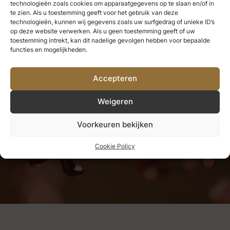
technologieën zoals cookies om apparaatgegevens op te slaan en/of in
te zien. Als u toestemming geeft voor het gebruik van deze
technologieën, kunnen wij gegevens zoals uw surfgedrag of unieke ID’s
op deze website verwerken. Als u geen toestemming geeft of uw
toestemming intrekt, kan dit nadelige gevolgen hebben voor bepaalde
Wat we hebben genoten, kunnen
functies en mogelijkheden.
we nooit verliezen.
Alles wat we
Accepteren
diep liefhebben, wordt een deel
Weigeren
van ons.
Voorkeuren bekijken
Helen Keller
Cookie Policy