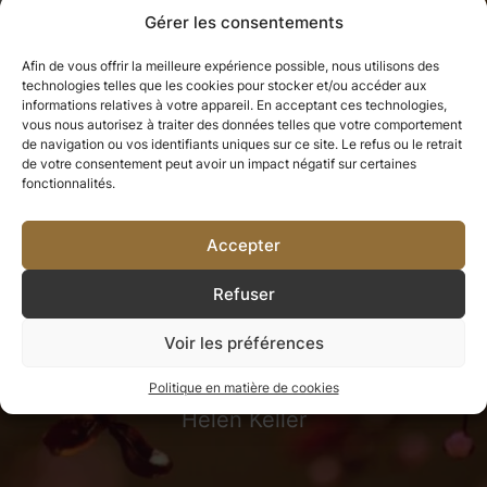
Gérer les consentements
Afin de vous offrir la meilleure expérience possible, nous utilisons des
technologies telles que les cookies pour stocker et/ou accéder aux
informations relatives à votre appareil. En acceptant ces technologies,
vous nous autorisez à traiter des données telles que votre comportement
de navigation ou vos identifiants uniques sur ce site. Le refus ou le retrait
Ce que nous avons apprécié, nous
de votre consentement peut avoir un impact négatif sur certaines
fonctionnalités.
ne pouvons jamais le perdre.
Tout
Accepter
ce que nous aimons profondément
Refuser
devient une partie de nous-mêmes.
Voir les préférences
Politique en matière de cookies
Helen Keller